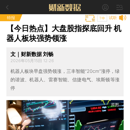
特报
试听
T中
【今日热点】大盘股指探底回升 机
器人板块强势领涨
文｜财新数据 刘畅
2026年05月15日 12:26
机器人板块早盘强势领涨，三丰智能“20cm”涨停，绿
的谐波、机器人、雷赛智能、信捷电气、埃斯顿等涨
停
原图