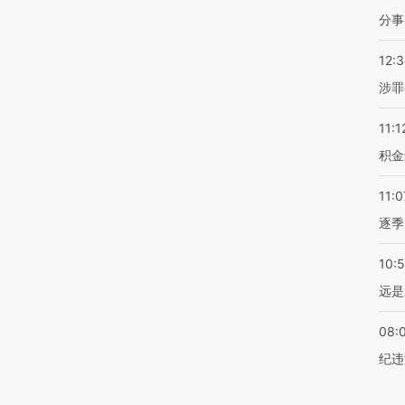
分事
12:
涉罪
11:1
积金
11:0
逐季
10:
远是
08:
纪违