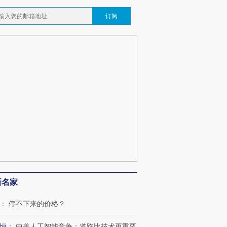
订阅
新名家
：
停不下来的价格？
恒
：
中美人工智能竞争：道路比技术更重要