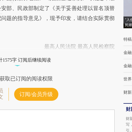
公安部、民政部制定了《关于妥善处理以冒名顶替
记问题的指导意见》，现予印发，请结合实际贯彻
“入
民潮
特稿
最高人民法院 最高人民检察院
金融
1575字 订阅后继续阅读
金融
获取已订阅的阅读权限
世界
员
财新
订阅/会员升级
文
财
财
写
引