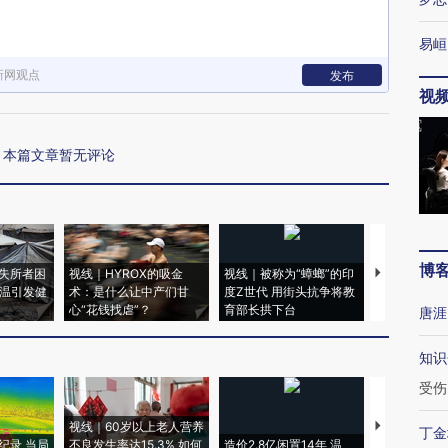
易峘
新网观点
发布
视
本篇文章暂无评论
博
失所者困
视线｜HYROX的吸金
视线｜被称为“蟑螂”的印
视线｜“入侵
高温引发健
术：是什么让中产们甘
度Z世代 用街头抗争将教
机”？难民潮
心“花钱找虐”？
育部长拱下台
飞地休达
唐涯
知识
受伤
视线｜60岁以上老人营养
特朗普出席
丁金
纪录 当局
不良发生率达15.3% 如何
造价2.8亿闲置14年 温
睡引争议 白