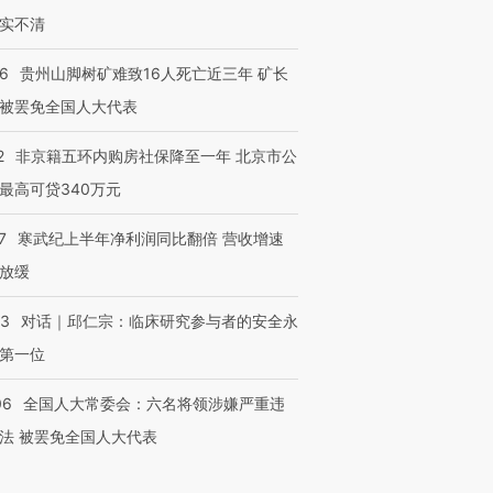
实不清
36
贵州山脚树矿难致16人死亡近三年 矿长
被罢免全国人大代表
2
非京籍五环内购房社保降至一年 北京市公
最高可贷340万元
7
寒武纪上半年净利润同比翻倍 营收增速
放缓
53
对话｜邱仁宗：临床研究参与者的安全永
第一位
06
全国人大常委会：六名将领涉嫌严重违
法 被罢免全国人大代表