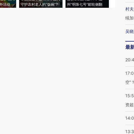
外活动
守护农村老人的“饭碗”?
州“明珠七号”邮轮侧翻
者“堕落的白
村夫
续加
吴晓
最
20:
17:
空”
15:
资超
14:
13: