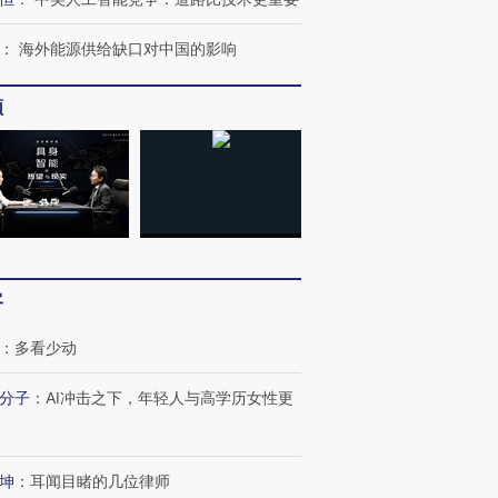
：
海外能源供给缺口对中国的影响
频
客
”还是“人道危
湖北宜昌局部短时降雨
哈尔滨遭遇短时极端强降
撕裂西班牙
128毫米 紧急转移近
雨 3小时累计雨量超80毫
秘鲁纳斯
4000人
米
13人遇难
：
多看少动
分子
：
AI冲击之下，年轻人与高学历女性更
葬礼疑似打瞌
视线｜极端高温致多瑙河
视线｜不
坤
：
耳闻目睹的几位律师
宫怒斥批评
38岁梅西上演帽子戏法
水位跌破纪录 二战沉船与
围棋失利