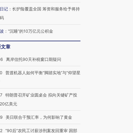
痴”
阿根廷3-0阿尔及利亚
猛犸象化石接连露出
兹奖得主
日记
：
长护险覆盖全国 筹资和服务给予将持
码
波
：
“沉睡”的10万亿元公积金
新文章
46
离岸信托90天补税窗口期疑问
00
普渡机器人如何平衡“脚踏实地”与“仰望星
？
57
特朗普召开矿业圆桌会 拟向关键矿产投
20亿美元
09
美日联合干预汇率，为何影响了黄金
32
“90后”农民工讨薪涉刑案发回重审 因部