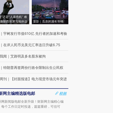
侵”还是“人道危机” 难
撕裂西班牙飞地休达
显影｜瓜农的漫长等待
｜
宇树发行市值610亿 先行者的加速和考验
｜
在岸人民币兑美元汇率连日升破6.75
我闻
｜
艾路明及多名股东被拘
｜
特朗普再签两份行政令限制出生公民权
周刊
｜
【封面报道】电力现货市场元年突进
新网主编精选版电邮
样例
新网新闻版电邮全新升级！财新网主编精心编
，每个工作日定时投递，篇篇重磅，可信可
。