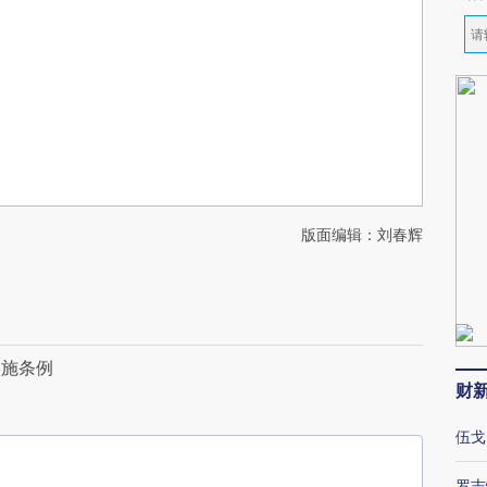
版面编辑：刘春辉
实施条例
财
伍戈
罗志