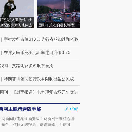
侵”还是“人道危机” 难
撕裂西班牙飞地休达
显影｜瓜农的漫长等待
｜
宇树发行市值610亿 先行者的加速和考验
｜
在岸人民币兑美元汇率连日升破6.75
我闻
｜
艾路明及多名股东被拘
｜
特朗普再签两份行政令限制出生公民权
周刊
｜
【封面报道】电力现货市场元年突进
新网主编精选版电邮
样例
新网新闻版电邮全新升级！财新网主编精心编
，每个工作日定时投递，篇篇重磅，可信可
。