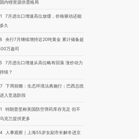
国内锂资源供需格局
1
7月进出口增速高位放缓，价格驱动还能
多久
8
央行7月继续增持近20吨黄金 累计储备超
600万盎司
5
7月进出口增速从高位略有回落 涨价动力
持续？
07
下周前瞻：生态环境法典施行；巴西总统
进入竞选阶段
1
特朗普坚称美国防空弹药库存充足 但不
乌克兰提供更多
24
人事观察｜上海55岁女副市长解冬进京