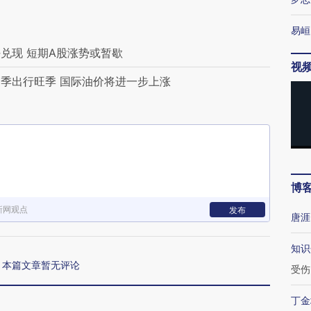
易峘
兑现 短期A股涨势或暂歇
视
季出行旺季 国际油价将进一步上涨
博
新网观点
发布
唐涯
知识
本篇文章暂无评论
受伤
丁金