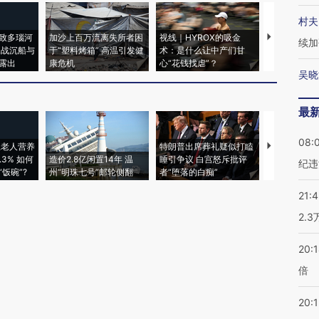
村夫
致多瑙河
加沙上百万流离失所者困
视线｜HYROX的吸金
马航飞行员
续加
二战沉船与
于“塑料烤箱” 高温引发健
术：是什么让中产们甘
粒摇头丸 尿
露出
康危机
心“花钱找虐”？
毒品
吴晓
最
08:
上老人营养
特朗普出席葬礼疑似打瞌
3% 如何
造价2.8亿闲置14年 温
睡引争议 白宫怒斥批评
韩国高温创百
纪违
饭碗”?
州“明珠七号”邮轮侧翻
者“堕落的白痴”
警告停止一
21:
2.
20:
倍
20:1