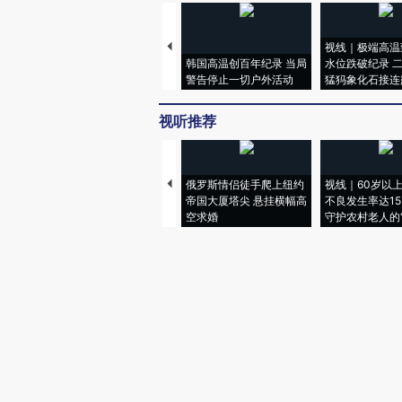
视线｜极端高温
韩国高温创百年纪录 当局
水位跌破纪录 
警告停止一切户外活动
猛犸象化石接连
视听推荐
俄罗斯情侣徒手爬上纽约
视线｜60岁以
帝国大厦塔尖 悬挂横幅高
不良发生率达15.
空求婚
守护农村老人的“