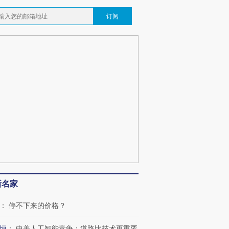
订阅
新名家
：
停不下来的价格？
恒
：
中美人工智能竞争：道路比技术更重要