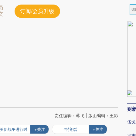
员
订阅/会员升级
文
财
责任编辑：蒋飞 | 版面编辑：王影
伍戈
#美伊战争进行时
+关注
#特朗普
+关注
罗志