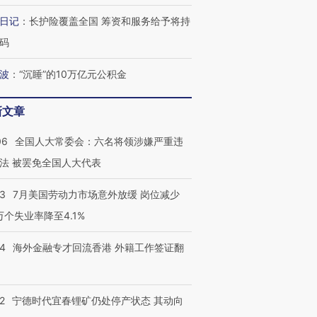
日记
：
长护险覆盖全国 筹资和服务给予将持
跨国走私7万
视线｜被称为“蟑螂”的印
视线｜“入侵”还是“人道危
码
检体内含3种
度Z世代 用街头抗争将教
机”？难民潮撕裂西班牙
秘鲁纳斯
育部长拱下台
飞地休达
13人遇难
波
：
“沉睡”的10万亿元公积金
新文章
06
全国人大常委会：六名将领涉嫌严重违
视线｜全球最热百城独占
视线｜不
年纪录 当局
97个 印度如何熬过48°C
38岁梅西上演帽子戏法
围棋失利
法 被罢免全国人大代表
切户外活动
的夏天
阿根廷3-0阿尔及利亚
兹奖得主
43
7月美国劳动力市场意外放缓 岗位减少
3万个失业率降至4.1%
14
海外金融专才回流香港 外籍工作签证翻
2
宁德时代宜春锂矿仍处停产状态 其动向