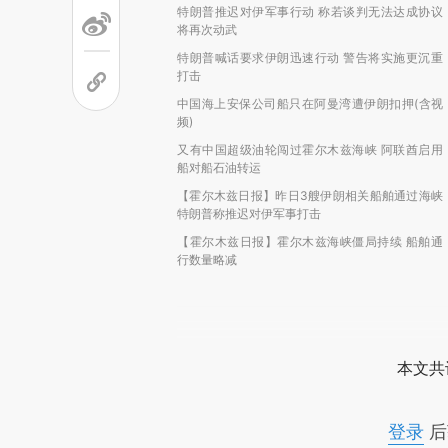
特朗普推迟对伊军事行动 称若谈判无法达成协议
将再次动武
特朗普喊话要求伊朗迅速行动 警告将实施更沉重
打击
中国海上安保公司船只在阿曼湾遭伊朗扣押(含视
频)
又有中国超级油轮闯过霍尔木兹海峡 阿联酋启用
船对船石油转运
【霍尔木兹日报】昨日3艘伊朗相关船舶通过海峡
特朗普称推迟对伊军事打击
【霍尔木兹日报】霍尔木兹海峡僵局持续 船舶通
行数量略减
本文共
登录
后