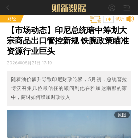
财经
试听
T中
【市场动态】印尼总统暗中筹划大
宗商品出口管控新规 铁腕政策瞄准
资源行业巨头
2026年05月21日 17:19
随着油价飙升导致印尼财政吃紧，5月初，总统普拉
博沃召集几位最信任的顾问到他在雅加达南部的家
中，商讨如何增加财政收入
原图