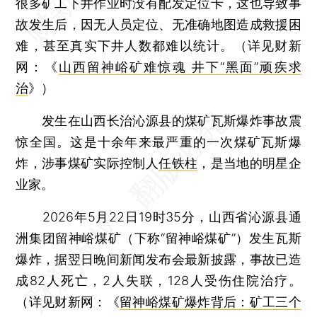
很多矿工下井作业时没有配发定位卡，这也导致事
故发生后，因无人员定位、无准确地图造成救援困
难，甚至真实下井人数都难以统计。（详见财新
网：《
山西留神峪矿难惊魂 井下“黑面”顽疾求
治
》）
发生在山西长治沁源县的煤矿瓦斯爆炸事故震
惊全国。这是十余年来最严重的一次煤矿瓦斯爆
炸，涉事煤矿实际控制人
任铁柱
，是当地的明星企
业家。
2026年5月22日19时35分，山西省沁源县通
洲集团留神峪煤矿（下称“留神峪煤矿”）发生瓦斯
爆炸，据翌日晚间新闻发布会最新披露，事故已造
成82人死亡，2人失联，128人受伤住院治疗。
（详见财新网：《
留神峪煤矿爆炸背后：矿工三个