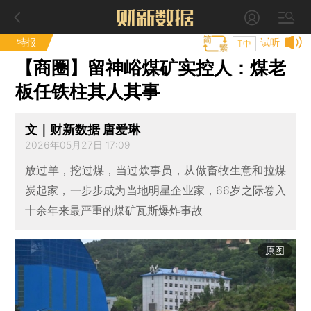
特报
试听
T中
【商圈】留神峪煤矿实控人：煤老
板任铁柱其人其事
文｜财新数据 唐爱琳
2026年05月27日 17:09
放过羊，挖过煤，当过炊事员，从做畜牧生意和拉煤
炭起家，一步步成为当地明星企业家，66岁之际卷入
十余年来最严重的煤矿瓦斯爆炸事故
原图