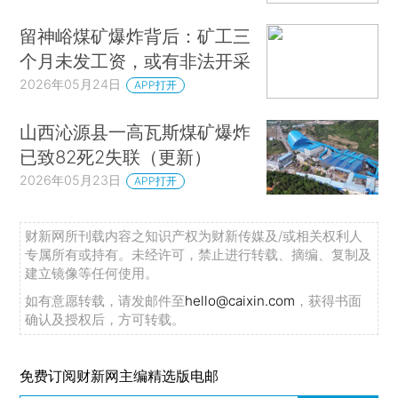
留神峪煤矿爆炸背后：矿工三
个月未发工资，或有非法开采
2026年05月24日
APP打开
山西沁源县一高瓦斯煤矿爆炸
已致82死2失联（更新）
2026年05月23日
APP打开
财新网所刊载内容之知识产权为财新传媒及/或相关权利人
专属所有或持有。未经许可，禁止进行转载、摘编、复制及
建立镜像等任何使用。
如有意愿转载，请发邮件至
hello@caixin.com
，获得书面
确认及授权后，方可转载。
免费订阅财新网主编精选版电邮