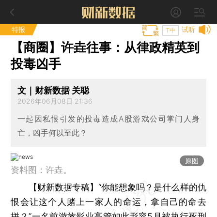
特报
试听
T中
【商圈】许垚往事：从律政精英到
投毒凶手
文｜财新数据 关聪
2026年06月08日 21:36
一起因私恨引发的投毒造成A股游戏公司掌门人身
亡，凶手何以至此？
原图
资料图：许垚。
【财新数据专稿】
“你能想象吗？是什么样的仇
恨会让这个人赌上一家人的命运，拿自己的命去
拼？”一名前
游族影业
高管如此形容5月被执行死刑