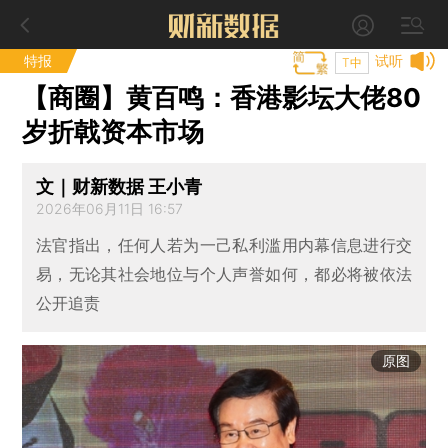
特报
试听
T中
【商圈】黄百鸣：香港影坛大佬80
岁折戟资本市场
文｜财新数据 王小青
2026年06月11日 16:57
法官指出，任何人若为一己私利滥用内幕信息进行交
易，无论其社会地位与个人声誉如何，都必将被依法
公开追责
原图