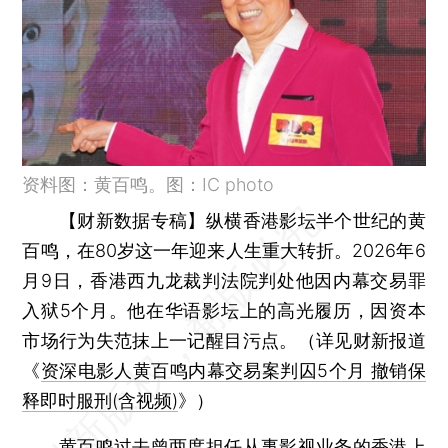
资料图：黄百鸣。图：IC photo
【财新数据专稿】
纵横香港影坛半个世纪的黄
百鸣，在80岁这一年迎来人生重大转折。2026年6
月9日，香港西九龙裁判法院判处他因内幕交易罪
入狱5个月。他在华语影坛上的高光履历，因资本
市场行为失范抹上一记醒目污点。（详见财新报道
《
资深电影人黄百鸣内幕交易案判囚5个月 撤销保
释即时服刑(含视频)
》）
黄百鸣过去曾两度担任从事影视业务的香港上