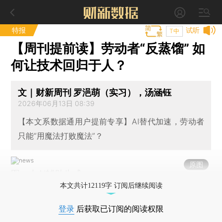
特报
试听
T中
【周刊提前读】劳动者“反蒸馏” 如
何让技术回归于人？
文｜财新周刊 罗浥萌（实习），汤涵钰
2026年06月13日 08:39
【本文系数据通用户提前专享】AI替代加速，劳动者
只能“用魔法打败魔法”？
原图
图：由AI辅助生成
本文共计12119字 订阅后继续阅读
登录
后获取已订阅的阅读权限