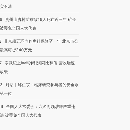
实不清
36
贵州山脚树矿难致16人死亡近三年 矿长
被罢免全国人大代表
2
非京籍五环内购房社保降至一年 北京市公
最高可贷340万元
7
寒武纪上半年净利润同比翻倍 营收增速
放缓
53
对话｜邱仁宗：临床研究参与者的安全永
第一位
06
全国人大常委会：六名将领涉嫌严重违
法 被罢免全国人大代表