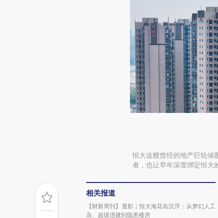
恒大这艘曾经的地产巨轮倾
者，也让早年深度绑定恒大
相关报道
【财新周刊】显影｜恒大海花岛沉浮：从梦幻人工
岛、超级违建到隐患楼房