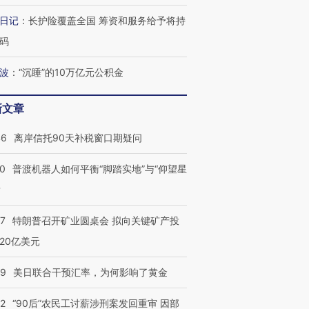
日记
：
长护险覆盖全国 筹资和服务给予将持
码
波
：
“沉睡”的10万亿元公积金
新文章
46
离岸信托90天补税窗口期疑问
00
普渡机器人如何平衡“脚踏实地”与“仰望星
？
57
特朗普召开矿业圆桌会 拟向关键矿产投
20亿美元
09
美日联合干预汇率，为何影响了黄金
32
“90后”农民工讨薪涉刑案发回重审 因部