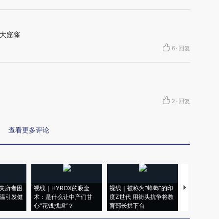
大窟窿
6
·
回复
2
·
回复
查看更多评论
失所者困
视线｜HYROX的吸金
视线｜被称为“蟑螂”的印
视线｜“入侵
高温引发健
术：是什么让中产们甘
度Z世代 用街头抗争将教
机”？难民潮
心“花钱找虐”？
育部长拱下台
飞地休达