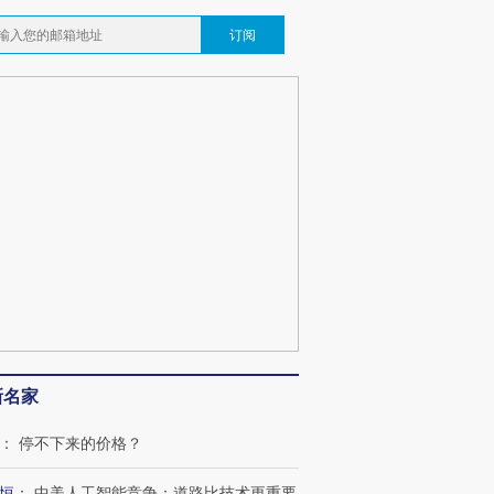
订阅
新名家
：
停不下来的价格？
恒
：
中美人工智能竞争：道路比技术更重要