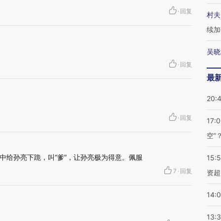
·
回复
村夫
续加
吴晓
·
回复
最
20:
·
回复
17:
空”
中给孙亮下跪，叫“爹”，让孙亮极为得意。佩服
15:
7
·
回复
资超
14:
13: