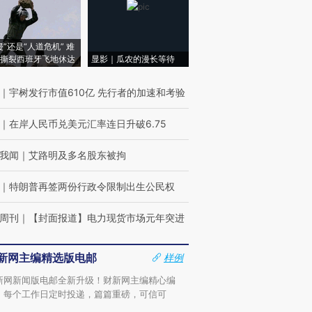
侵”还是“人道危机” 难
撕裂西班牙飞地休达
显影｜瓜农的漫长等待
｜
宇树发行市值610亿 先行者的加速和考验
｜
在岸人民币兑美元汇率连日升破6.75
我闻
｜
艾路明及多名股东被拘
｜
特朗普再签两份行政令限制出生公民权
周刊
｜
【封面报道】电力现货市场元年突进
新网主编精选版电邮
样例
新网新闻版电邮全新升级！财新网主编精心编
，每个工作日定时投递，篇篇重磅，可信可
。