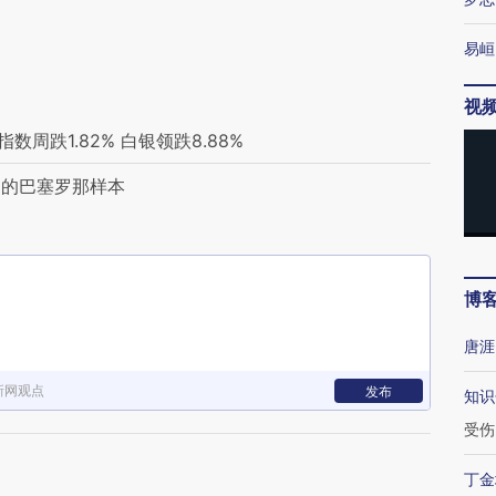
易峘
视
周跌1.82% 白银领跌8.88%
洲的巴塞罗那样本
博
唐涯
新网观点
发布
知识
受伤
丁金