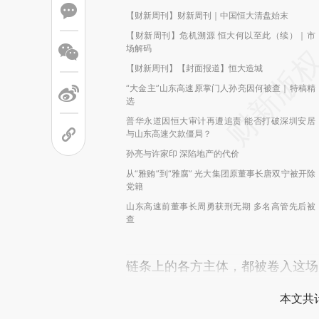
【财新周刊】财新周刊｜中国恒大清盘始末
【财新周刊】危机溯源 恒大何以至此（续）｜市
场解码
【财新周刊】【封面报道】恒大造城
“大金主”山东高速原掌门人孙亮因何被查｜特稿精
选
普华永道因恒大审计再遭追责 能否打破深圳安居
与山东高速欠款僵局？
孙亮与许家印 深陷地产的代价
从“雅贿”到“雅腐” 光大集团原董事长唐双宁被开除
党籍
山东高速前董事长周勇获刑无期 多名高管先后被
查
链条上的各方主体，都被卷入这场
本文共计