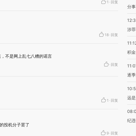
1
·
回复
分事
12:
涉罪
18
·
回复
11:1
积金
值，不是网上乱七八糟的谣言
·
回复
11:0
逐季
10:
远是
1
·
回复
08:
纪违
的投机分子罢了
9
·
回复