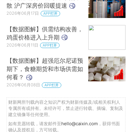
散 沪广深房价回暖提速
2026年06月17日
APP打开
【数据图解】供需结构改善，
鸡蛋价格进入上升期
2026年06月11日
APP打开
【数据图解】超强厄尔尼诺预
期下，食糖期货和市场供需如
何看？
2026年06月08日
APP打开
财新网所刊载内容之知识产权为财新传媒及/或相关权利人
专属所有或持有。未经许可，禁止进行转载、摘编、复制及
建立镜像等任何使用。
如有意愿转载，请发邮件至
hello@caixin.com
，获得书面
确认及授权后，方可转载。