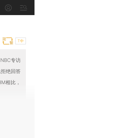
T中
NBC专访
他拒绝回答
BM相比，