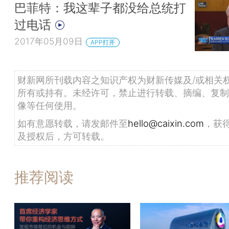
巴菲特：我这辈子都没给总统打
过电话
2017年05月09日
APP打开
财新网所刊载内容之知识产权为财新传媒及/或相关
所有或持有。未经许可，禁止进行转载、摘编、复制
像等任何使用。
如有意愿转载，请发邮件至
hello@caixin.com
，获
及授权后，方可转载。
推荐阅读