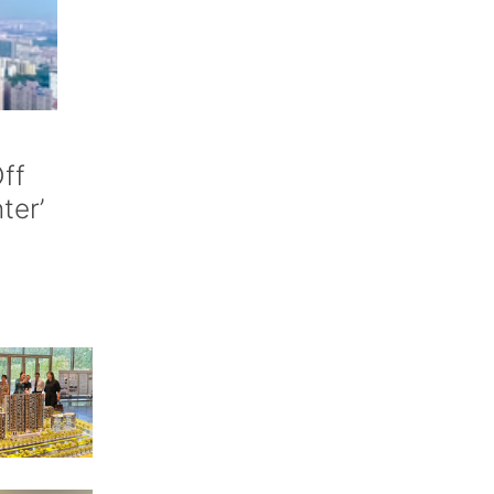
ff
nter’