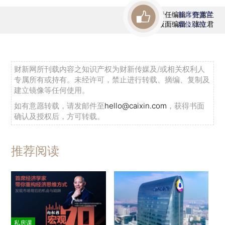
责任编辑：任蕙兰
首席赞赏官
版面编辑：张立君
虚位以待
财新网所刊载内容之知识产权为财新传媒及/或相关权利人
专属所有或持有。未经许可，禁止进行转载、摘编、复制及
建立镜像等任何使用。
如有意愿转载，请发邮件至
hello@caixin.com
，获得书面
确认及授权后，方可转载。
推荐阅读
私房课