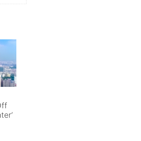
ff
nter’