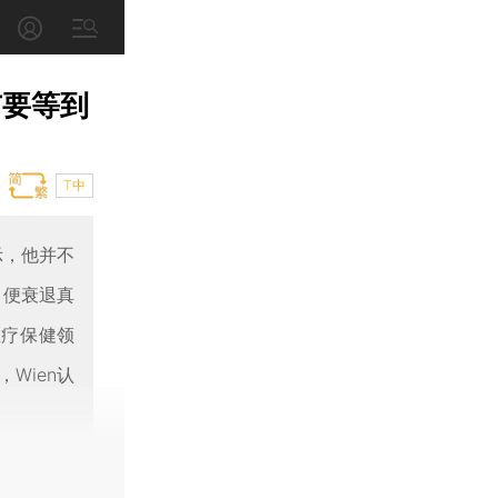
市要等到
T中
表示，他并不
即便衰退真
医疗保健领
Wien认