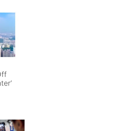
ff
nter’