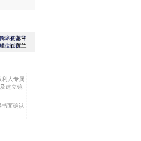
辑：任蕙兰
首席赞赏官
辑：任蕙兰
虚位以待
权利人专属
及建立镜
得书面确认