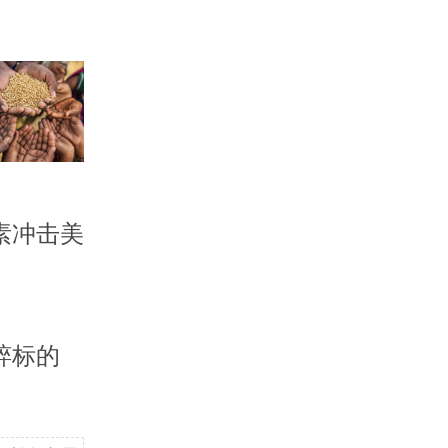
素冲击美
粹标的