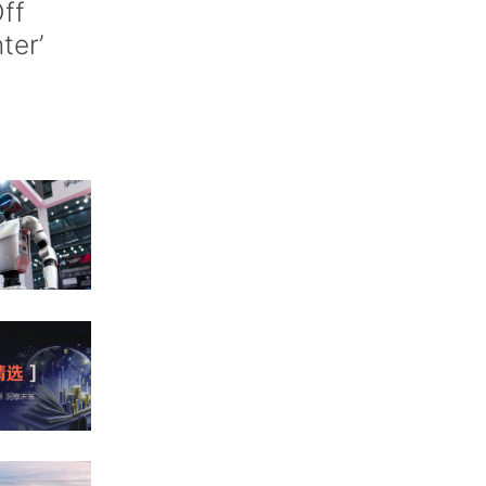
ff
nter’