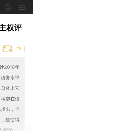
主权评
T中
计2018年
国债务水平
但总体上它
要考虑在债
他指出，全
策，这使得
的影响