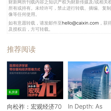
财新网所刊载内容之知识产权为财新传媒及/或相关
所有或持有。未经许可，禁止进行转载、摘编、复制
像等任何使用。
如有意愿转载，请发邮件至
hello@caixin.com
，获
及授权后，方可转载。
推荐阅读
私房课
In Depth: As
向松祚：宏观经济70