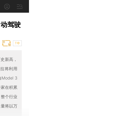
自动驾驶
T中
历史新高，
特斯拉将利用
del 3
一家在积累
出整个行业
体量将以万