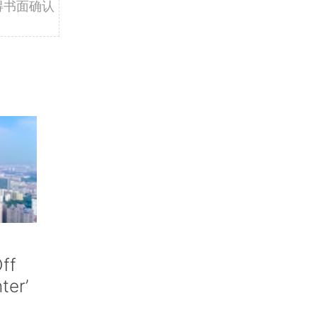
得书面确认
ff
nter’