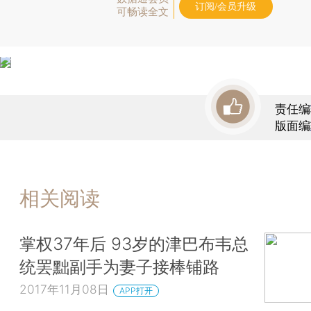
订阅/会员升级
可畅读全文
责任编
版面编
相关阅读
掌权37年后 93岁的津巴布韦总
统罢黜副手为妻子接棒铺路
2017年11月08日
APP打开