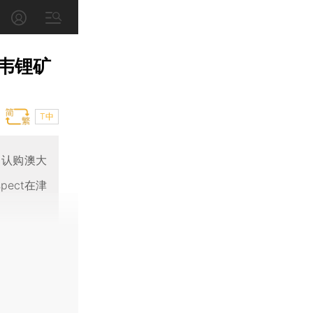
韦锂矿
T中
币认购澳大
pect在津