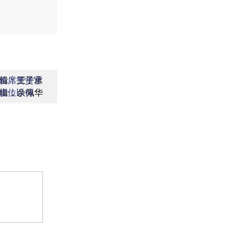
辑：王子承
首席赞赏官
辑：余佩华
虚位以待