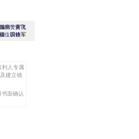
编辑：蒋飞
首席赞赏官
辑：田铁军
虚位以待
权利人专属
及建立镜
得书面确认