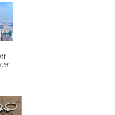
ff
nter’