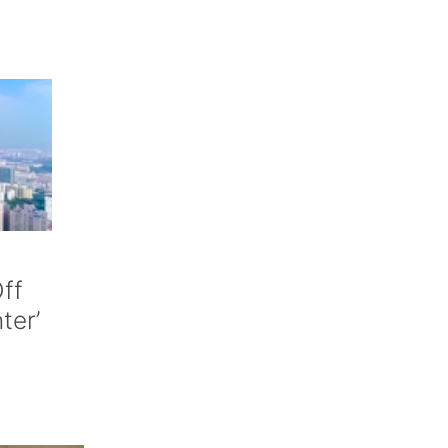
ff
nter’