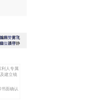
编辑：蒋飞
首席赞赏官
辑：潘宇静
虚位以待
权利人专属
及建立镜
得书面确认