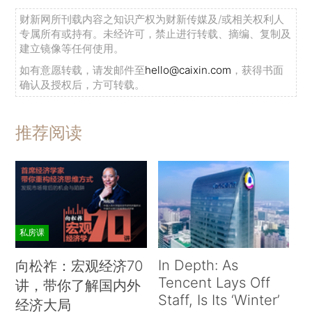
财新网所刊载内容之知识产权为财新传媒及/或相关权利人
专属所有或持有。未经许可，禁止进行转载、摘编、复制及
建立镜像等任何使用。
如有意愿转载，请发邮件至
hello@caixin.com
，获得书面
确认及授权后，方可转载。
推荐阅读
私房课
In Depth: As
向松祚：宏观经济70
Tencent Lays Off
讲，带你了解国内外
Staff, Is Its ‘Winter’
经济大局