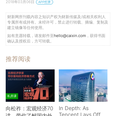
2018年03月06日
APP打开
财新网所刊载内容之知识产权为财新传媒及/或相关权利人
专属所有或持有。未经许可，禁止进行转载、摘编、复制及
建立镜像等任何使用。
如有意愿转载，请发邮件至
hello@caixin.com
，获得书面
确认及授权后，方可转载。
推荐阅读
私房课
In Depth: As
向松祚：宏观经济70
Tencent Lays Off
讲，带你了解国内外