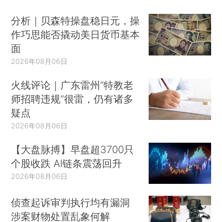
分析｜贝森特操盘稳日元，操
作巧思能否撬动美日货币基本
面
2026年08月06日
火线评论｜广东雷州“特教老
师招聘违规”很雷，仍有诸多
疑点
2026年08月06日
【大盘脉搏】早盘超3700只
个股收跌 AI链条震荡回升
2026年08月06日
侦查起诉审判执行均有漏洞
涉案财物处置乱象何解