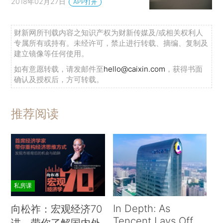
2018年02月27日
APP打开
财新网所刊载内容之知识产权为财新传媒及/或相关权利人
专属所有或持有。未经许可，禁止进行转载、摘编、复制及
建立镜像等任何使用。
如有意愿转载，请发邮件至
hello@caixin.com
，获得书面
确认及授权后，方可转载。
推荐阅读
私房课
In Depth: As
向松祚：宏观经济70
Tencent Lays Off
讲，带你了解国内外