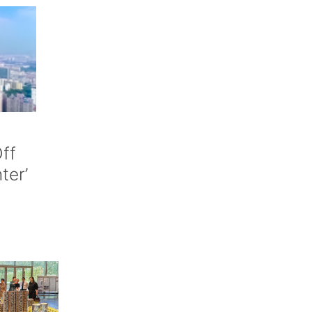
ff
nter’