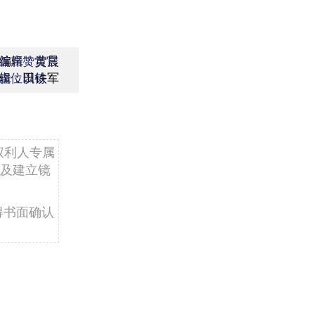
编辑：黄晨
首席赞赏官
辑：田铁军
虚位以待
权利人专属
及建立镜
得书面确认