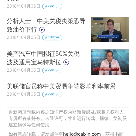
2018年04月06日
APP打开
分析人士：中美关税决策恐导
致油价下行
2018年04月05日
APP打开
美产汽车中国拟征50%关税
波及通用宝马特斯拉
2018年04月05日
APP打开
美联储官员称中美贸易争端影响利率前景
2018年04月05日
APP打开
财新网所刊载内容之知识产权为财新传媒及/或相关权利人
专属所有或持有。未经许可，禁止进行转载、摘编、复制及
建立镜像等任何使用。
如有意愿转载，请发邮件至
hello@caixin.com
，获得书面