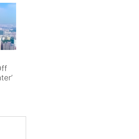
ff
nter’