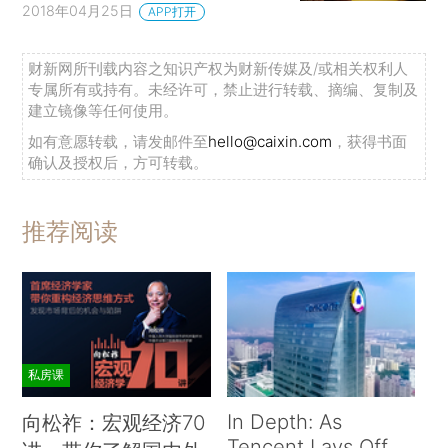
2018年04月25日
APP打开
财新网所刊载内容之知识产权为财新传媒及/或相关权利人
专属所有或持有。未经许可，禁止进行转载、摘编、复制及
建立镜像等任何使用。
如有意愿转载，请发邮件至
hello@caixin.com
，获得书面
确认及授权后，方可转载。
推荐阅读
私房课
In Depth: As
向松祚：宏观经济70
Tencent Lays Off