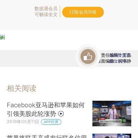
数据通会员
订阅/会员升级
可畅读全文
责任编辑：王晶
首席赞赏官
版面编辑：何书静
虚位以待
相关阅读
Facebook亚马逊和苹果如何
引领美股此轮涨势
2018年05月11日
APP打开
苹果将联手高盛发行联名信用