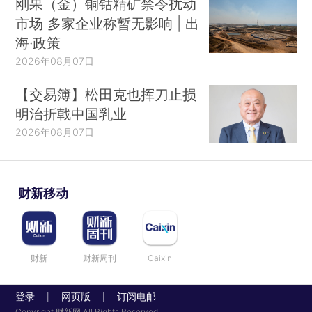
刚果（金）铜钴精矿禁令扰动
市场 多家企业称暂无影响 | 出
海·政策
2026年08月07日
【交易簿】松田克也挥刀止损
明治折戟中国乳业
2026年08月07日
财新移动
财新
财新周刊
Caixin
登录
网页版
订阅电邮
|
|
Copyright 财新网 All Rights Reserved