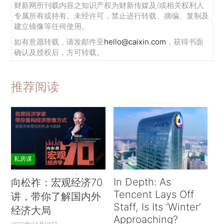
财新网所刊载内容之知识产权为财新传媒及/或相关权利人
专属所有或持有。未经许可，禁止进行转载、摘编、复制及
建立镜像等任何使用。
如有意愿转载，请发邮件至
hello@caixin.com
，获得书面
确认及授权后，方可转载。
推荐阅读
私房课
In Depth: As
向松祚：宏观经济70
Tencent Lays Off
讲，带你了解国内外
Staff, Is Its ‘Winter’
经济大局
Approaching?