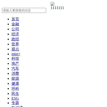
首页
金融
公司
经济
政经
世界
观点
mini+
科技
地产
汽车
消费
能源
健康
环科
民生
ESG
专题