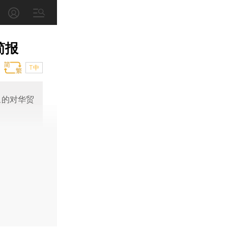
简报
T中
象的对华贸