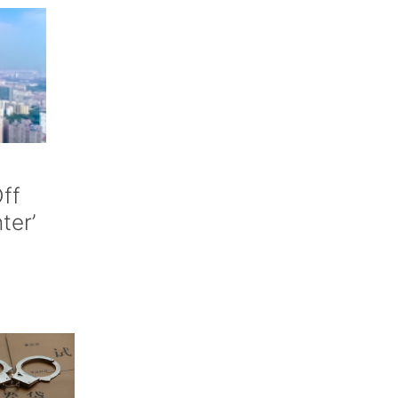
ff
nter’