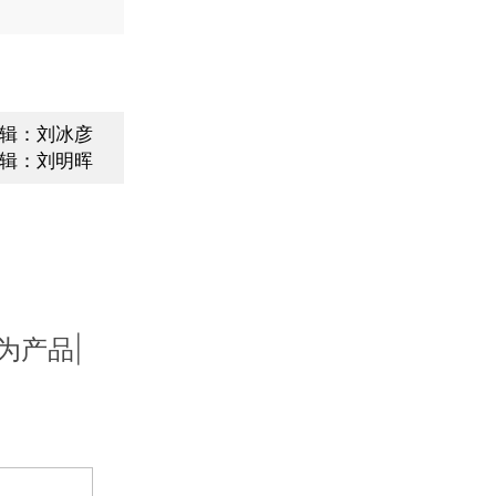
辑：刘冰彦
辑：刘明晖
为产品|