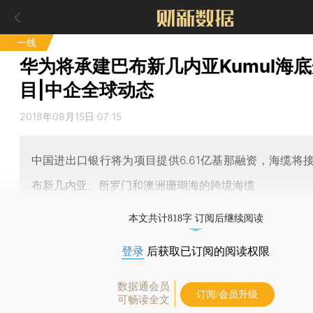
一线
华为将承建巴布新几内亚Kumul海
目|中企全球动态
2018年08月15日 07:15
中国进出口银行将为项目提供6.61亿基那融资，海缆将
布新几内亚、所罗门和澳洲珊瑚海的跨境海缆
本文共计818字 订阅后继续阅读
登录
后获取已订阅的阅读权限
数据通会员
订阅/会员升级
可畅读全文