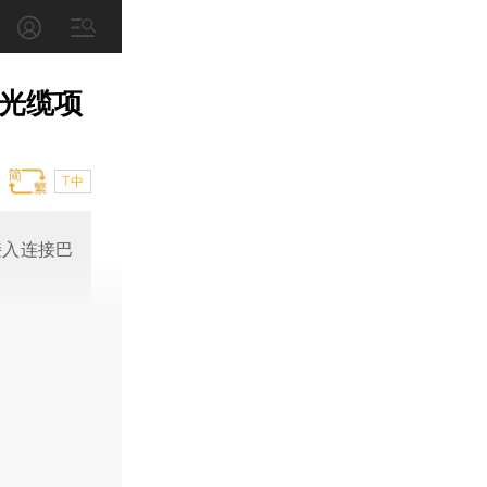
底光缆项
T中
接入连接巴