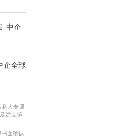
|中企
中企全球
权利人专属
及建立镜
得书面确认