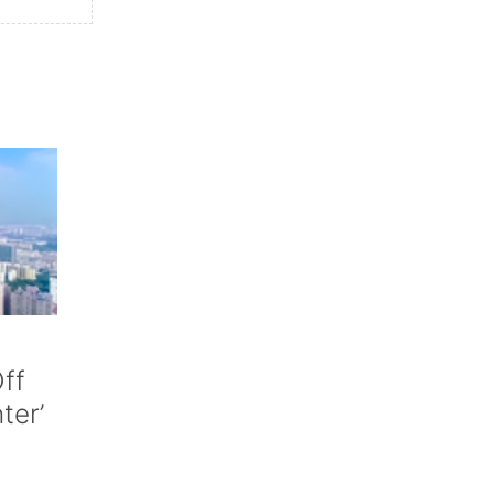
ff
nter’