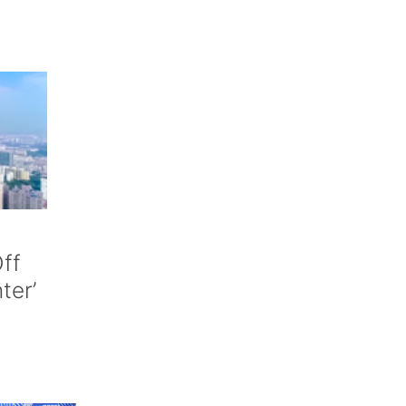
ff
nter’