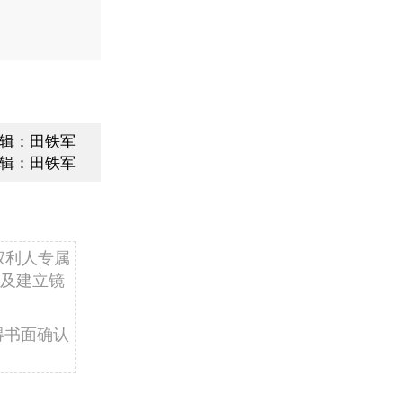
辑：田铁军
辑：田铁军
权利人专属
及建立镜
得书面确认