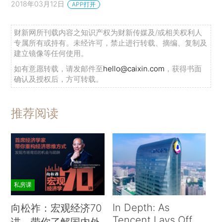
2018年03月12日
APP打开
财新网所刊载内容之知识产权为财新传媒及/或相关权利人
专属所有或持有。未经许可，禁止进行转载、摘编、复制及
建立镜像等任何使用。
如有意愿转载，请发邮件至
hello@caixin.com
，获得书面
确认及授权后，方可转载。
推荐阅读
私房课
In Depth: As
向松祚：宏观经济70
Tencent Lays Off
讲，带你了解国内外