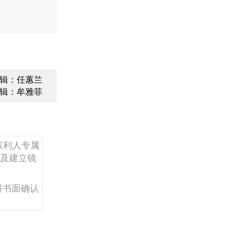
辑：任蕙兰
辑：牟雅菲
权利人专属
及建立镜
得书面确认