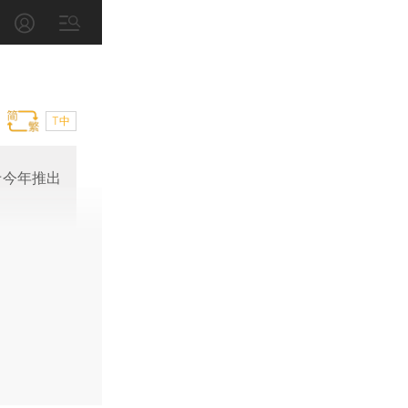
T中
于今年推出