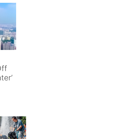
ff
nter’