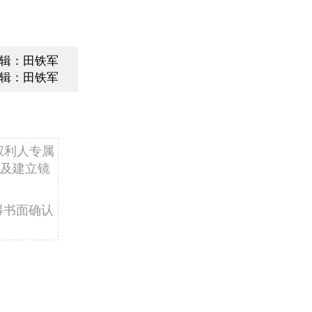
辑：田铁军
辑：田铁军
权利人专属
及建立镜
得书面确认