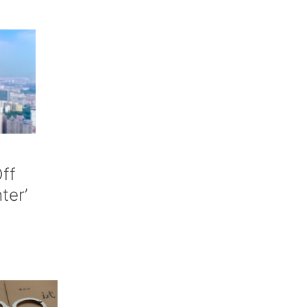
ff
nter’