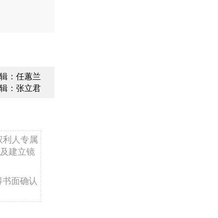
辑：任蕙兰
辑：张立君
权利人专属
及建立镜
得书面确认