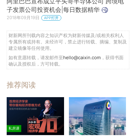
阿里巴巴宣布成立平头哥半导体公司 跨境电
子发票公司投资机会|每日数据精华
2018年09月19日
APP打开
财新网所刊载内容之知识产权为财新传媒及/或相关权利人
专属所有或持有。未经许可，禁止进行转载、摘编、复制及
建立镜像等任何使用。
如有意愿转载，请发邮件至
hello@caixin.com
，获得书面
确认及授权后，方可转载。
推荐阅读
私房课