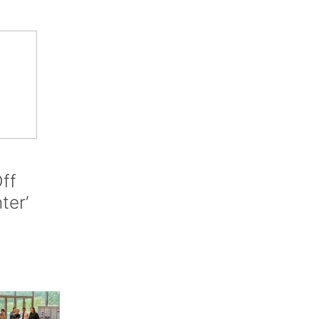
ff
nter’