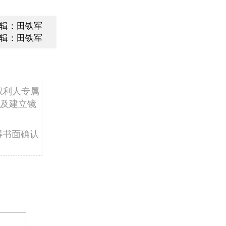
辑：田铁军
辑：田铁军
权利人专属
及建立镜
得书面确认