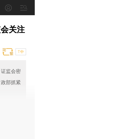
监会关注
T中
；证监会密
财政部抓紧