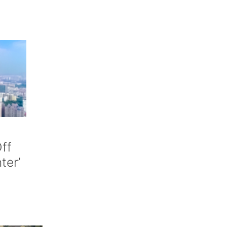
ff
nter’