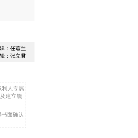
辑：任蕙兰
辑：张立君
权利人专属
及建立镜
得书面确认