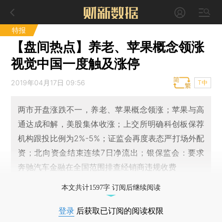
特报
【盘间热点】养老、苹果概念领涨
视觉中国一度触及涨停
2019年04月17日 09:56
T中
两市开盘涨跌不一，养老、苹果概念领涨；苹果与高
通达成和解，美股集体收涨；上交所明确科创板保荐
机构跟投比例为2%-5%；证监会再度表态严打场外配
资；北向资金结束连续7日净流出；银保监会：要求
奔驰汽车金融在全国范围排查经销商违规收费
本文共计1597字 订阅后继续阅读
登录
后获取已订阅的阅读权限