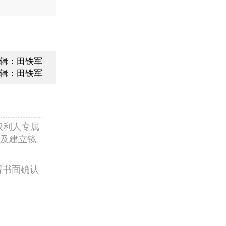
辑：田铁军
辑：田铁军
权利人专属
及建立镜
得书面确认