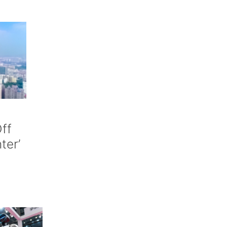
ff
nter’