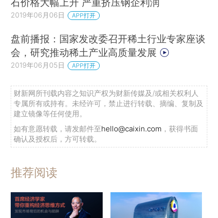
石价格大幅上升 严重挤压钢企利润
2019年06月06日
APP打开
盘前播报：国家发改委召开稀土行业专家座谈
会，研究推动稀土产业高质量发展
2019年06月05日
APP打开
财新网所刊载内容之知识产权为财新传媒及/或相关权利人
专属所有或持有。未经许可，禁止进行转载、摘编、复制及
建立镜像等任何使用。
如有意愿转载，请发邮件至
hello@caixin.com
，获得书面
确认及授权后，方可转载。
推荐阅读