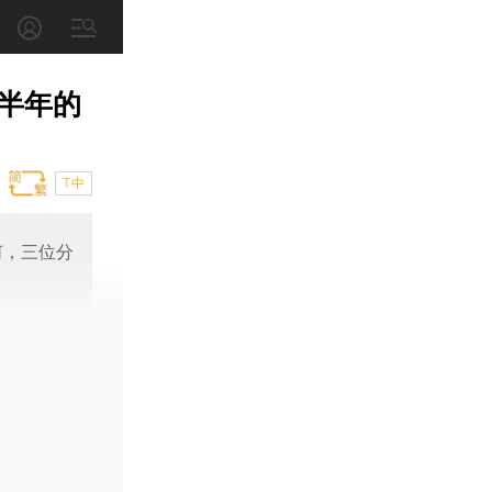
半年的
T中
何，三位分