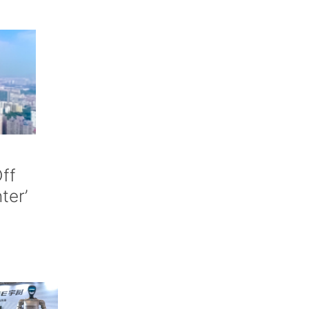
ff
nter’