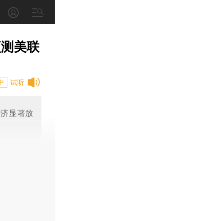
预测美联
试听
中
经济显著放