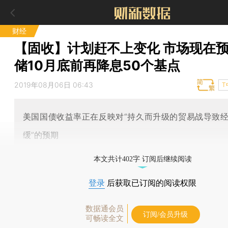
财经
【固收】计划赶不上变化 市场现在
储10月底前再降息50个基点
2019年08月06日 06:43
T
美国国债收益率正在反映对“持久而升级的贸易战导致
缓”的预期
本文共计402字 订阅后继续阅读
登录
后获取已订阅的阅读权限
数据通会员
订阅/会员升级
可畅读全文