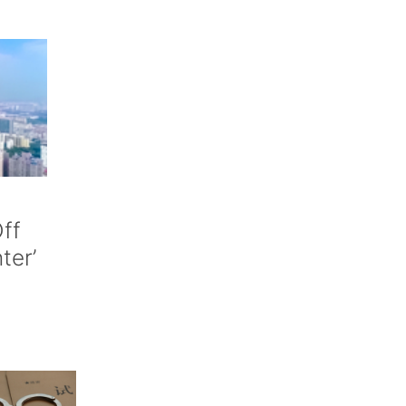
ff
nter’