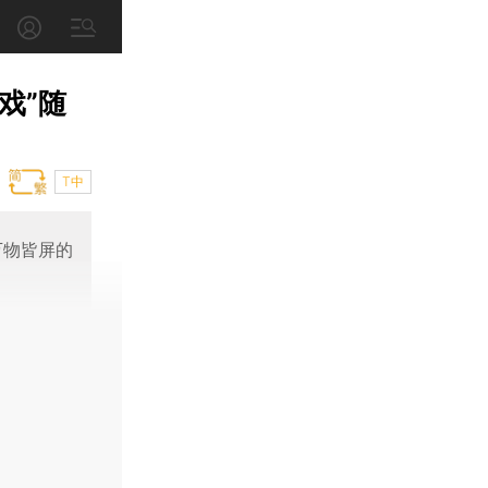
戏”随
T中
万物皆屏的