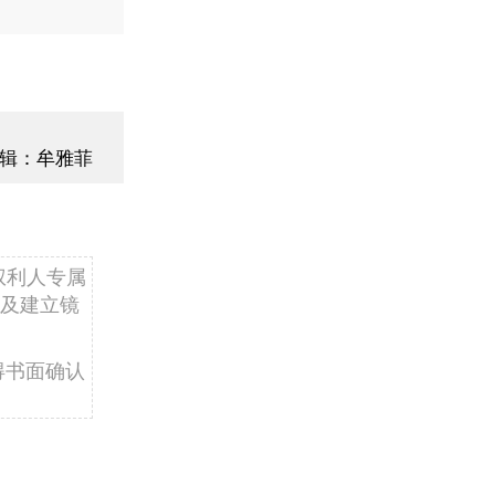
辑：牟雅菲
权利人专属
及建立镜
得书面确认