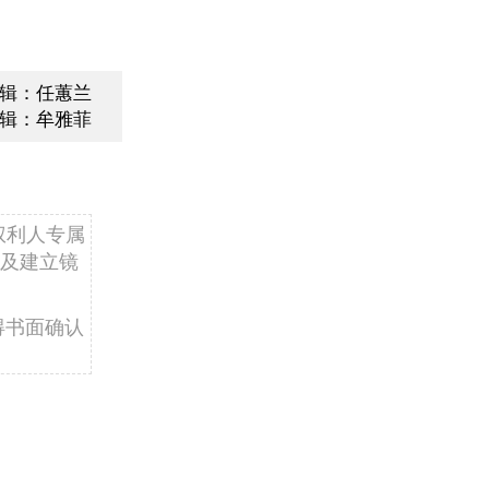
辑：任蕙兰
辑：牟雅菲
权利人专属
及建立镜
得书面确认