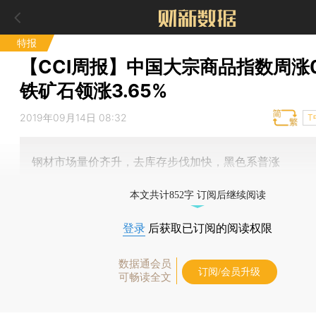
特报
【CCI周报】中国大宗商品指数周涨0
铁矿石领涨3.65%
2019年09月14日 08:32
T
钢材市场量价齐升，去库存步伐加快，黑色系普涨
本文共计852字 订阅后继续阅读
登录
后获取已订阅的阅读权限
数据通会员
订阅/会员升级
可畅读全文