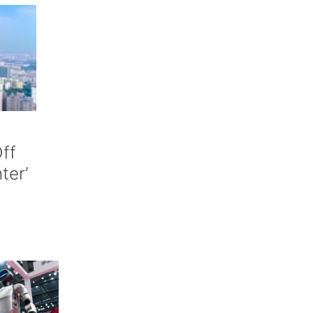
ff
nter’