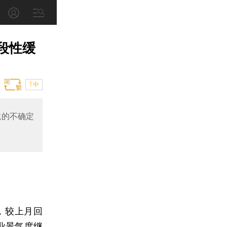
段性缓
T中
境的不确定
7，较上月回
造业景气度继